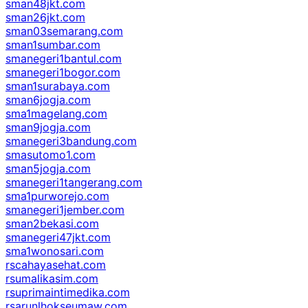
sman48jkt.com
sman26jkt.com
sman03semarang.com
sman1sumbar.com
smanegeri1bantul.com
smanegeri1bogor.com
sman1surabaya.com
sman6jogja.com
sma1magelang.com
sman9jogja.com
smanegeri3bandung.com
smasutomo1.com
sman5jogja.com
smanegeri1tangerang.com
sma1purworejo.com
smanegeri1jember.com
sman2bekasi.com
smanegeri47jkt.com
sma1wonosari.com
rscahayasehat.com
rsumalikasim.com
rsuprimaintimedika.com
rsarunlhokseumaw.com