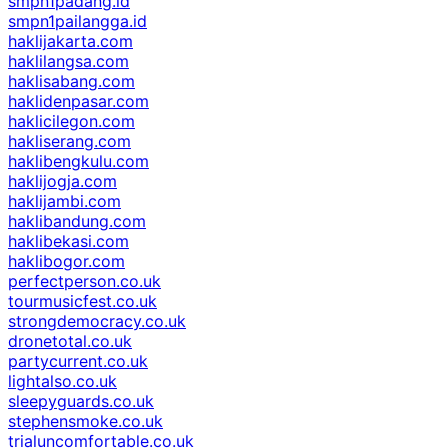
smpn1padang.id
smpn1pailangga.id
haklijakarta.com
haklilangsa.com
haklisabang.com
haklidenpasar.com
haklicilegon.com
hakliserang.com
haklibengkulu.com
haklijogja.com
haklijambi.com
haklibandung.com
haklibekasi.com
haklibogor.com
perfectperson.co.uk
tourmusicfest.co.uk
strongdemocracy.co.uk
dronetotal.co.uk
partycurrent.co.uk
lightalso.co.uk
sleepyguards.co.uk
stephensmoke.co.uk
trialuncomfortable.co.uk