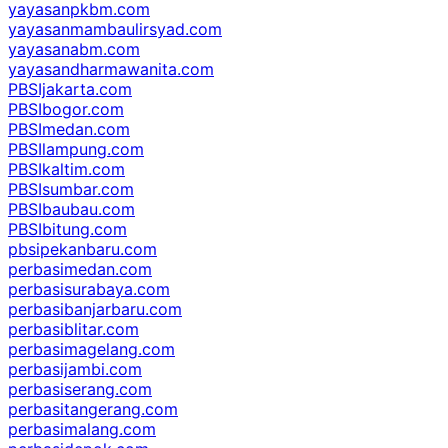
yayasanpkbm.com
yayasanmambaulirsyad.com
yayasanabm.com
yayasandharmawanita.com
PBSIjakarta.com
PBSIbogor.com
PBSImedan.com
PBSIlampung.com
PBSIkaltim.com
PBSIsumbar.com
PBSIbaubau.com
PBSIbitung.com
pbsipekanbaru.com
perbasimedan.com
perbasisurabaya.com
perbasibanjarbaru.com
perbasiblitar.com
perbasimagelang.com
perbasijambi.com
perbasiserang.com
perbasitangerang.com
perbasimalang.com