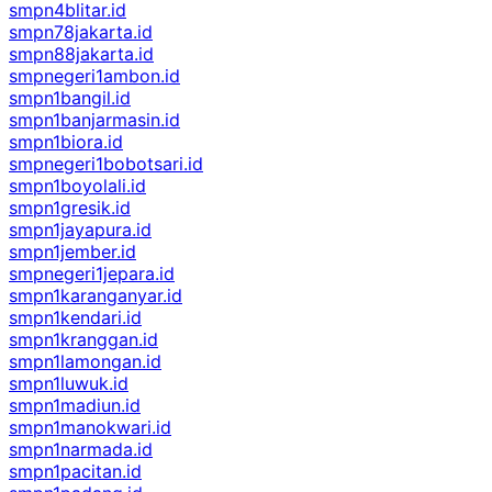
smpn4blitar.id
smpn78jakarta.id
smpn88jakarta.id
smpnegeri1ambon.id
smpn1bangil.id
smpn1banjarmasin.id
smpn1biora.id
smpnegeri1bobotsari.id
smpn1boyolali.id
smpn1gresik.id
smpn1jayapura.id
smpn1jember.id
smpnegeri1jepara.id
smpn1karanganyar.id
smpn1kendari.id
smpn1kranggan.id
smpn1lamongan.id
smpn1luwuk.id
smpn1madiun.id
smpn1manokwari.id
smpn1narmada.id
smpn1pacitan.id