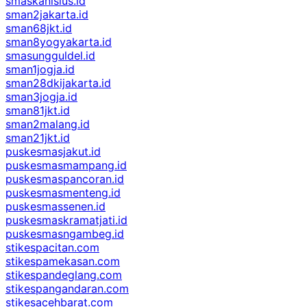
smaskanisius.id
sman2jakarta.id
sman68jkt.id
sman8yogyakarta.id
smasungguldel.id
sman1jogja.id
sman28dkijakarta.id
sman3jogja.id
sman81jkt.id
sman2malang.id
sman21jkt.id
puskesmasjakut.id
puskesmasmampang.id
puskesmaspancoran.id
puskesmasmenteng.id
puskesmassenen.id
puskesmaskramatjati.id
puskesmasngambeg.id
stikespacitan.com
stikespamekasan.com
stikespandeglang.com
stikespangandaran.com
stikesacehbarat.com