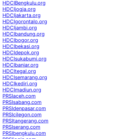
HDCIBengkulu.org
HDCIjogja.org
HDCIjakarta.org
HDCIgorontalo.org
HDCIjambi.org
HDCIbandung.org
HDCIbogor.org
HDCIbekasi.org
HDCIdepok.org
HDCIsukabumi.org
HDCIbanjar.org
HDCItegal.org
HDCIsemarang.org
HDCIkediri.org
HDCImadiun.org
PRSIaceh.com
PRSIsabang.com
PRSIdenpasar.com
PRSIcilegon.com
PRSItangerang.com
PRSIserang.com
PRSIbengkulu.com