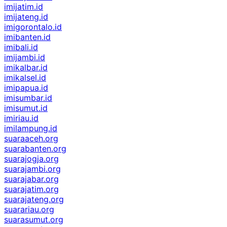
imijatim.id
imijateng.id
imigorontalo.id
imibanten.id
imibali.id
imijambi.id
imikalbar.id
imikalsel.id
imipapua.id
imisumbar.id
imisumut.id
imiriau.id
imilampung.id
suaraaceh.org
suarabanten.org
suarajogja.org
suarajambi.org
suarajabar.org
suarajatim.org
suarajateng.org
suarariau.org
suarasumut.org