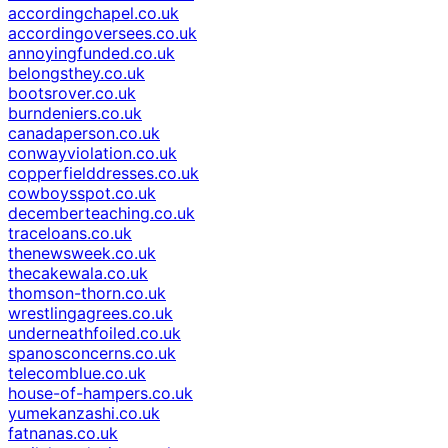
accordingchapel.co.uk
accordingoversees.co.uk
annoyingfunded.co.uk
belongsthey.co.uk
bootsrover.co.uk
burndeniers.co.uk
canadaperson.co.uk
conwayviolation.co.uk
copperfielddresses.co.uk
cowboysspot.co.uk
decemberteaching.co.uk
traceloans.co.uk
thenewsweek.co.uk
thecakewala.co.uk
thomson-thorn.co.uk
wrestlingagrees.co.uk
underneathfoiled.co.uk
spanosconcerns.co.uk
telecomblue.co.uk
house-of-hampers.co.uk
yumekanzashi.co.uk
fatnanas.co.uk