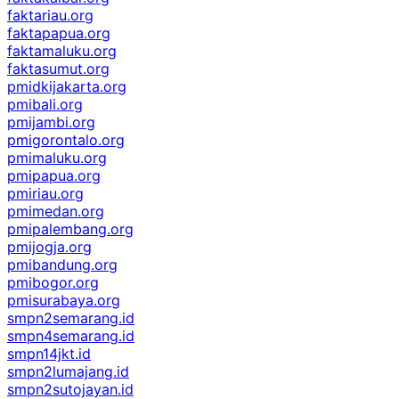
faktariau.org
faktapapua.org
faktamaluku.org
faktasumut.org
pmidkijakarta.org
pmibali.org
pmijambi.org
pmigorontalo.org
pmimaluku.org
pmipapua.org
pmiriau.org
pmimedan.org
pmipalembang.org
pmijogja.org
pmibandung.org
pmibogor.org
pmisurabaya.org
smpn2semarang.id
smpn4semarang.id
smpn14jkt.id
smpn2lumajang.id
smpn2sutojayan.id