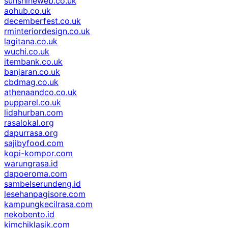
sunshineweb.co.uk
aohub.co.uk
decemberfest.co.uk
rminteriordesign.co.uk
lagitana.co.uk
wuchi.co.uk
itembank.co.uk
banjaran.co.uk
cbdmag.co.uk
athenaandco.co.uk
pupparel.co.uk
lidahurban.com
rasalokal.org
dapurrasa.org
sajibyfood.com
kopi-kompor.com
warungrasa.id
dapoeroma.com
sambelserundeng.id
lesehanpagisore.com
kampungkecilrasa.com
nekobento.id
kimchiklasik.com