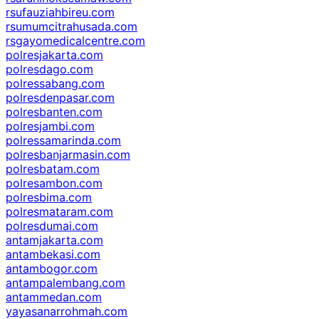
rsufauziahbireu.com
rsumumcitrahusada.com
rsgayomedicalcentre.com
polresjakarta.com
polresdago.com
polressabang.com
polresdenpasar.com
polresbanten.com
polresjambi.com
polressamarinda.com
polresbanjarmasin.com
polresbatam.com
polresambon.com
polresbima.com
polresmataram.com
polresdumai.com
antamjakarta.com
antambekasi.com
antambogor.com
antampalembang.com
antammedan.com
yayasanarrohmah.com