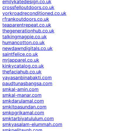
emilykatedesign.co.uk
crossfelloutdoors.co.uk
yorkroadreconditioned.co.uk
rfrankoutdoors.co.uk
teaparentrepeat.co.uk
thegenerationhub.co.uk
talkingmagpie.co.uk
humancotton.co.uk
newdawndigitals.co.uk
saintfelice.co.uk
mrjapparel.co.uk
kinkycatalog.co.uk
thefaciahub.co.uk
yayasanbinabakti.com
paudtunasbangsa.com
smkal-amin.com
smkal-manar.com
smkdarulamal.com
smkitpasundan.com
smkpgrikamal.com
smktarbiyatululum.com
smkyasalam-elummah.com
smkpelitaynh.com