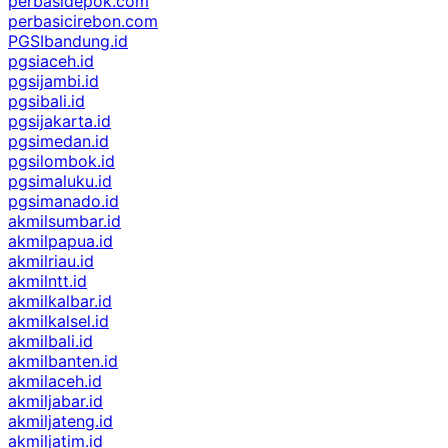
perbasidepok.com
perbasicirebon.com
PGSIbandung.id
pgsiaceh.id
pgsijambi.id
pgsibali.id
pgsijakarta.id
pgsimedan.id
pgsilombok.id
pgsimaluku.id
pgsimanado.id
akmilsumbar.id
akmilpapua.id
akmilriau.id
akmilntt.id
akmilkalbar.id
akmilkalsel.id
akmilbali.id
akmilbanten.id
akmilaceh.id
akmiljabar.id
akmiljateng.id
akmiljatim.id