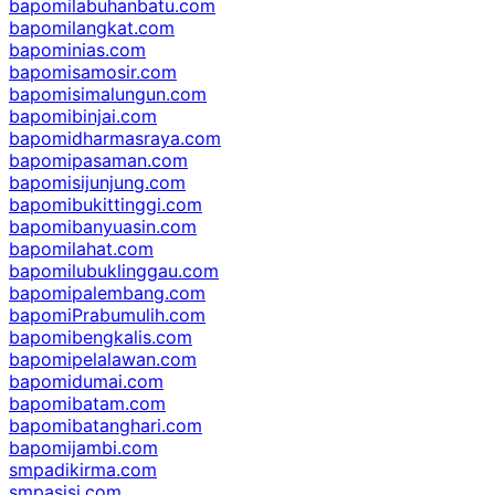
bapomilabuhanbatu.com
bapomilangkat.com
bapominias.com
bapomisamosir.com
bapomisimalungun.com
bapomibinjai.com
bapomidharmasraya.com
bapomipasaman.com
bapomisijunjung.com
bapomibukittinggi.com
bapomibanyuasin.com
bapomilahat.com
bapomilubuklinggau.com
bapomipalembang.com
bapomiPrabumulih.com
bapomibengkalis.com
bapomipelalawan.com
bapomidumai.com
bapomibatam.com
bapomibatanghari.com
bapomijambi.com
smpadikirma.com
smpasisi.com