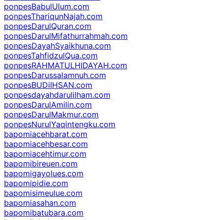
ponpesBabulUlum.com
ponpesThariqunNajah.com
ponpesDarulQuran.com
ponpesDarulMifathurrahmah.com
ponpesDayahSyaikhuna.com
ponpesTahfidzulQua.com
ponpesRAHMATULHIDAYAH.com
ponpesDarussalamnuh.com
ponpesBUDiIHSAN.com
ponpesdayahdarulilham.com
ponpesDarulAmilin.com
ponpesDarulMakmur.com
ponpesNurulYaqintengku.com
bapomiacehbarat.com
bapomiacehbesar.com
bapomiacehtimur.com
bapomibireuen.com
bapomigayolues.com
bapomipidie.com
bapomisimeulue.com
bapomiasahan.com
bapomibatubara.com