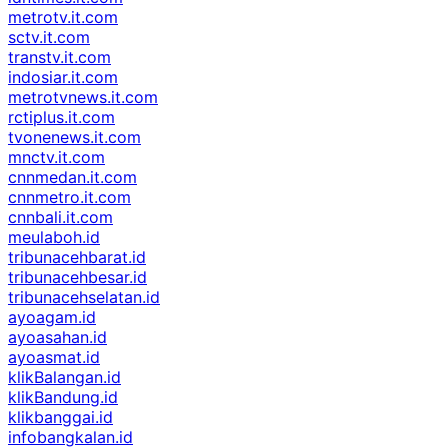
metrotv.it.com
sctv.it.com
transtv.it.com
indosiar.it.com
metrotvnews.it.com
rctiplus.it.com
tvonenews.it.com
mnctv.it.com
cnnmedan.it.com
cnnmetro.it.com
cnnbali.it.com
meulaboh.id
tribunacehbarat.id
tribunacehbesar.id
tribunacehselatan.id
ayoagam.id
ayoasahan.id
ayoasmat.id
klikBalangan.id
klikBandung.id
klikbanggai.id
infobangkalan.id