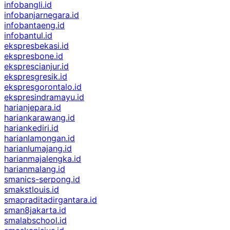
infobangli.id
infobanjarnegara.id
infobantaeng.id
infobantul.id
ekspresbekasi.id
ekspresbone.id
eksprescianjur.id
ekspresgresik.id
ekspresgorontalo.id
ekspresindramayu.id
harianjepara.id
hariankarawang.id
hariankediri.id
harianlamongan.id
harianlumajang.id
harianmajalengka.id
harianmalang.id
smanics-serpong.id
smakstlouis.id
smapraditadirgantara.id
sman8jakarta.id
smalabschool.id