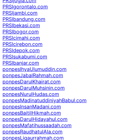
PRSIjogja.com
PRSIgorontalo.com
PRSIjambi.com
PRSIbandung.com
PRSIbekasi.com
PRSIbogor.com
PRSIcimahi.com
PRSIcirebon.com
PRSIdepok.com
PRSIsukabumi.com
PRSIbanjar.com
ponpesIhyaUlumuddin.com
ponpesJabalRahmah.com
ponpesDarulKhairat.com
ponpesDarulMuhsinin.com
ponpesNurulHudas.com
ponpesMadinatuddiniyahBabul.com
ponpesInsanMadani.com
ponpesBaitilHikmah.com
ponpesDarulHidayahul.com
ponpesMafatihussaadah.com
ponpesRaudhatulAla.com
ponpesLiqaurrahmah.com