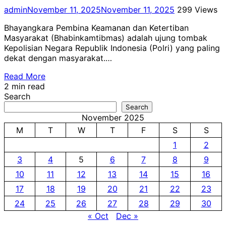
admin
November 11, 2025
November 11, 2025
299 Views
Bhayangkara Pembina Keamanan dan Ketertiban
Masyarakat (Bhabinkamtibmas) adalah ujung tombak
Kepolisian Negara Republik Indonesia (Polri) yang paling
dekat dengan masyarakat.…
Read More
2 min read
Search
Search
November 2025
M
T
W
T
F
S
S
1
2
3
4
5
6
7
8
9
10
11
12
13
14
15
16
17
18
19
20
21
22
23
24
25
26
27
28
29
30
« Oct
Dec »