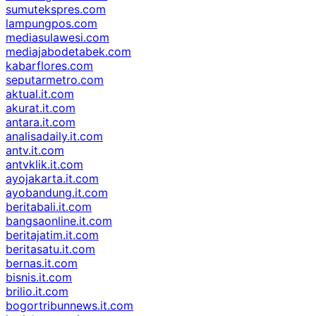
sumutekspres.com
lampungpos.com
mediasulawesi.com
mediajabodetabek.com
kabarflores.com
seputarmetro.com
aktual.it.com
akurat.it.com
antara.it.com
analisadaily.it.com
antv.it.com
antvklik.it.com
ayojakarta.it.com
ayobandung.it.com
beritabali.it.com
bangsaonline.it.com
beritajatim.it.com
beritasatu.it.com
bernas.it.com
bisnis.it.com
brilio.it.com
bogortribunnews.it.com