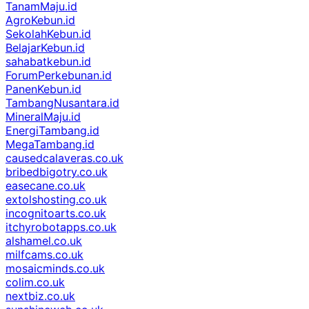
TanamMaju.id
AgroKebun.id
SekolahKebun.id
BelajarKebun.id
sahabatkebun.id
ForumPerkebunan.id
PanenKebun.id
TambangNusantara.id
MineralMaju.id
EnergiTambang.id
MegaTambang.id
causedcalaveras.co.uk
bribedbigotry.co.uk
easecane.co.uk
extolshosting.co.uk
incognitoarts.co.uk
itchyrobotapps.co.uk
alshamel.co.uk
milfcams.co.uk
mosaicminds.co.uk
colim.co.uk
nextbiz.co.uk