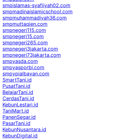
smpislamas-syafiiyah02.com
smpmadinaislamicschool.com
smpmuhammadiyah36.com
smpmuttaqien.com
smpnegeri115.com
smpnegeri15.com
smpnegeri265.com
smpnegeri3jakarta.com
smpnegeri73jakarta.com
smpyasda.com
smpyasporbi.com
smpypialbayan.com
SmartTani.id
PusatTani.id
BelajarTani.id
CerdasTani.id
KebunLestari.id
TaniMart.id
PanenSegar.id
PasarTani.id
KebunNusantara.id
KebunDigital.id