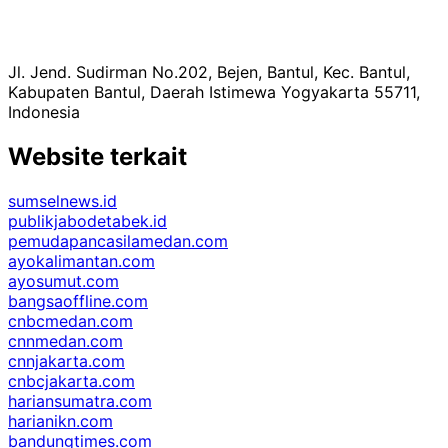
Jl. Jend. Sudirman No.202, Bejen, Bantul, Kec. Bantul,
Kabupaten Bantul, Daerah Istimewa Yogyakarta 55711,
Indonesia
Website terkait
sumselnews.id
publikjabodetabek.id
pemudapancasilamedan.com
ayokalimantan.com
ayosumut.com
bangsaoffline.com
cnbcmedan.com
cnnmedan.com
cnnjakarta.com
cnbcjakarta.com
hariansumatra.com
harianikn.com
bandungtimes.com