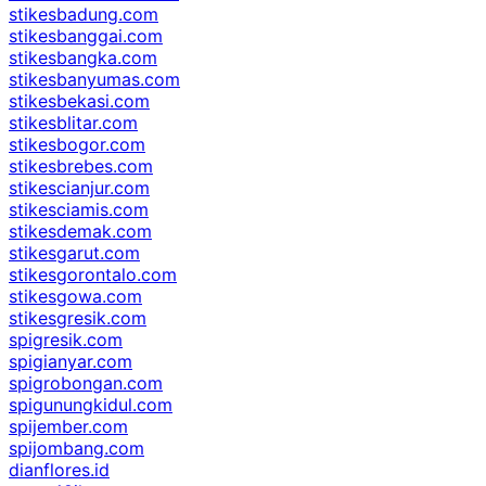
stikesbadung.com
stikesbanggai.com
stikesbangka.com
stikesbanyumas.com
stikesbekasi.com
stikesblitar.com
stikesbogor.com
stikesbrebes.com
stikescianjur.com
stikesciamis.com
stikesdemak.com
stikesgarut.com
stikesgorontalo.com
stikesgowa.com
stikesgresik.com
spigresik.com
spigianyar.com
spigrobongan.com
spigunungkidul.com
spijember.com
spijombang.com
dianflores.id