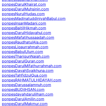
ponpesDarulKhairat.com
ponpesDarulMuhsinin.com
ponpesNurulHudas.com
ponpesMadinatuddiniyahBabul.com
ponpesInsanMadani.com
ponpesBaitilHikmah.com
ponpesDarulHidayahul.com
ponpesMafatihussaadah.com
ponpesRaudhatulAla.com
ponpesLiqaurrahmah.com
ponpesBabulUlum.com
ponpesThariqunNajah.com
ponpesDarulQuran.com
ponpesDarulMifathurrahmah.com
ponpesDayahSyaikhuna.com
ponpesTahfidzulQua.com
ponpesRAHMATULHIDAYAH.com
ponpesDarussalamnuh.com
ponpesBUDiIHSAN.com
ponpesdayahdarulilham.com
ponpesDarulAmilin.com
ponpesDarulMakmur.com