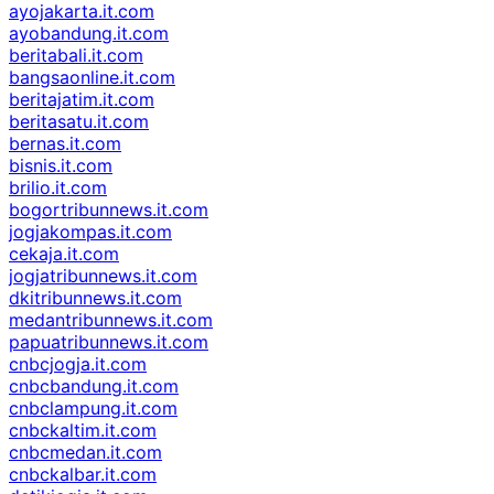
ayojakarta.it.com
ayobandung.it.com
beritabali.it.com
bangsaonline.it.com
beritajatim.it.com
beritasatu.it.com
bernas.it.com
bisnis.it.com
brilio.it.com
bogortribunnews.it.com
jogjakompas.it.com
cekaja.it.com
jogjatribunnews.it.com
dkitribunnews.it.com
medantribunnews.it.com
papuatribunnews.it.com
cnbcjogja.it.com
cnbcbandung.it.com
cnbclampung.it.com
cnbckaltim.it.com
cnbcmedan.it.com
cnbckalbar.it.com