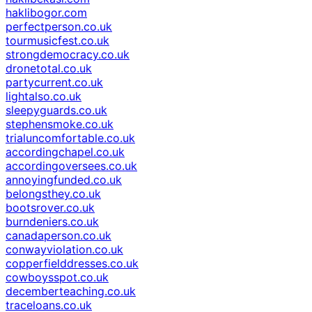
haklibogor.com
perfectperson.co.uk
tourmusicfest.co.uk
strongdemocracy.co.uk
dronetotal.co.uk
partycurrent.co.uk
lightalso.co.uk
sleepyguards.co.uk
stephensmoke.co.uk
trialuncomfortable.co.uk
accordingchapel.co.uk
accordingoversees.co.uk
annoyingfunded.co.uk
belongsthey.co.uk
bootsrover.co.uk
burndeniers.co.uk
canadaperson.co.uk
conwayviolation.co.uk
copperfielddresses.co.uk
cowboysspot.co.uk
decemberteaching.co.uk
traceloans.co.uk