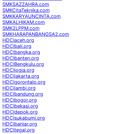
SMKSAZZAHRA.com
SMKCitaTeknika.com
SMKKARYAUNCINTA.com
SMKALHIKAM.com
SMK2LPPM.com
SMKHARAPANBANGSA2.com
HDCIaceh.org
HDCIbali.org
HDCIbangka.org
HDCIbanten.org
HDCIBengkulu.org
HDCIjogja.org
HDCIjakarta.org
HDCIgorontalo.org
HDCIjambi.org
HDCIbandung.org
HDCIbogor.org
HDCIbekasi.org
HDCIdepok.org
HDCIsukabumi.org
HDCIbanjar.org
HDCItegal.org