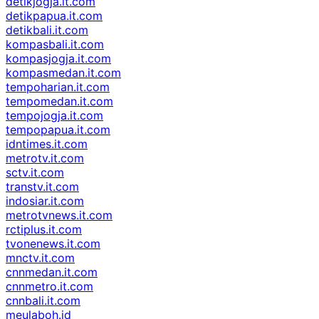
detikjogja.it.com
detikpapua.it.com
detikbali.it.com
kompasbali.it.com
kompasjogja.it.com
kompasmedan.it.com
tempoharian.it.com
tempomedan.it.com
tempojogja.it.com
tempopapua.it.com
idntimes.it.com
metrotv.it.com
sctv.it.com
transtv.it.com
indosiar.it.com
metrotvnews.it.com
rctiplus.it.com
tvonenews.it.com
mnctv.it.com
cnnmedan.it.com
cnnmetro.it.com
cnnbali.it.com
meulaboh.id