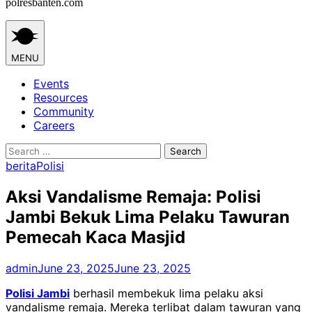
polresbanten.com
MENU
Events
Resources
Community
Careers
Search
for:
berita
Polisi
Aksi Vandalisme Remaja: Polisi
Jambi Bekuk Lima Pelaku Tawuran
Pemecah Kaca Masjid
admin
June 23, 2025
June 23, 2025
Polisi Jambi
berhasil membekuk lima pelaku aksi
vandalisme remaja. Mereka terlibat dalam tawuran yang