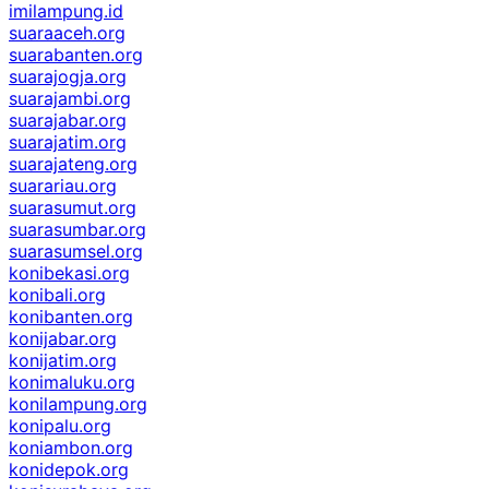
imilampung.id
suaraaceh.org
suarabanten.org
suarajogja.org
suarajambi.org
suarajabar.org
suarajatim.org
suarajateng.org
suarariau.org
suarasumut.org
suarasumbar.org
suarasumsel.org
konibekasi.org
konibali.org
konibanten.org
konijabar.org
konijatim.org
konimaluku.org
konilampung.org
konipalu.org
koniambon.org
konidepok.org