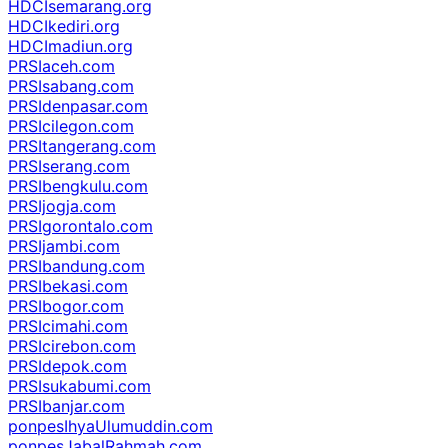
HDCIsemarang.org
HDCIkediri.org
HDCImadiun.org
PRSIaceh.com
PRSIsabang.com
PRSIdenpasar.com
PRSIcilegon.com
PRSItangerang.com
PRSIserang.com
PRSIbengkulu.com
PRSIjogja.com
PRSIgorontalo.com
PRSIjambi.com
PRSIbandung.com
PRSIbekasi.com
PRSIbogor.com
PRSIcimahi.com
PRSIcirebon.com
PRSIdepok.com
PRSIsukabumi.com
PRSIbanjar.com
ponpesIhyaUlumuddin.com
ponpesJabalRahmah.com