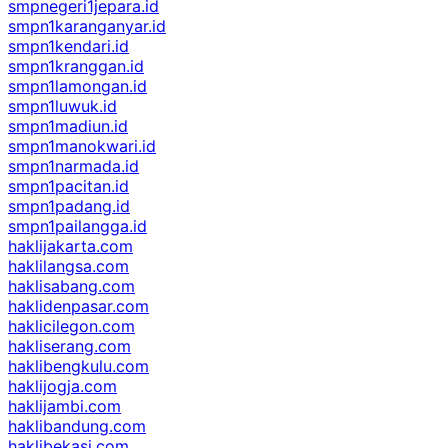
smpnegeri1jepara.id
smpn1karanganyar.id
smpn1kendari.id
smpn1kranggan.id
smpn1lamongan.id
smpn1luwuk.id
smpn1madiun.id
smpn1manokwari.id
smpn1narmada.id
smpn1pacitan.id
smpn1padang.id
smpn1pailangga.id
haklijakarta.com
haklilangsa.com
haklisabang.com
haklidenpasar.com
haklicilegon.com
hakliserang.com
haklibengkulu.com
haklijogja.com
haklijambi.com
haklibandung.com
haklibekasi.com