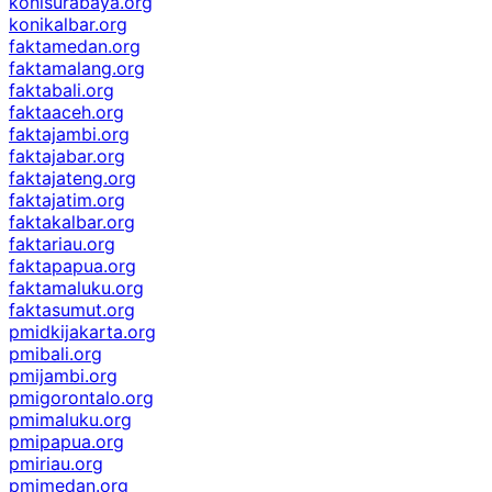
konisurabaya.org
konikalbar.org
faktamedan.org
faktamalang.org
faktabali.org
faktaaceh.org
faktajambi.org
faktajabar.org
faktajateng.org
faktajatim.org
faktakalbar.org
faktariau.org
faktapapua.org
faktamaluku.org
faktasumut.org
pmidkijakarta.org
pmibali.org
pmijambi.org
pmigorontalo.org
pmimaluku.org
pmipapua.org
pmiriau.org
pmimedan.org