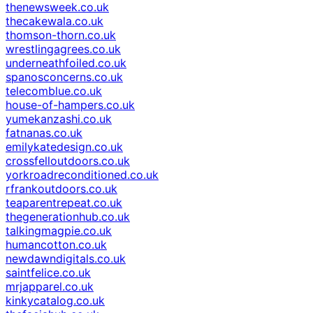
thenewsweek.co.uk
thecakewala.co.uk
thomson-thorn.co.uk
wrestlingagrees.co.uk
underneathfoiled.co.uk
spanosconcerns.co.uk
telecomblue.co.uk
house-of-hampers.co.uk
yumekanzashi.co.uk
fatnanas.co.uk
emilykatedesign.co.uk
crossfelloutdoors.co.uk
yorkroadreconditioned.co.uk
rfrankoutdoors.co.uk
teaparentrepeat.co.uk
thegenerationhub.co.uk
talkingmagpie.co.uk
humancotton.co.uk
newdawndigitals.co.uk
saintfelice.co.uk
mrjapparel.co.uk
kinkycatalog.co.uk