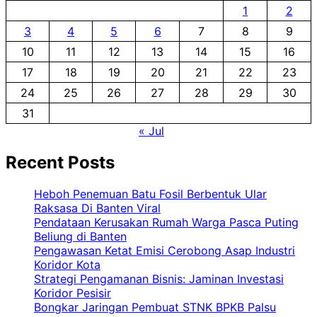
1
2
3
4
5
6
7
8
9
10
11
12
13
14
15
16
17
18
19
20
21
22
23
24
25
26
27
28
29
30
31
« Jul
Recent Posts
Heboh Penemuan Batu Fosil Berbentuk Ular
Raksasa Di Banten Viral
Pendataan Kerusakan Rumah Warga Pasca Puting
Beliung di Banten
Pengawasan Ketat Emisi Cerobong Asap Industri
Koridor Kota
Strategi Pengamanan Bisnis: Jaminan Investasi
Koridor Pesisir
Bongkar Jaringan Pembuat STNK BPKB Palsu