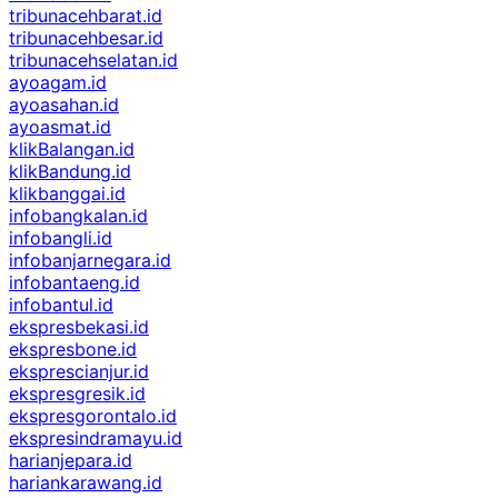
tribunacehbarat.id
tribunacehbesar.id
tribunacehselatan.id
ayoagam.id
ayoasahan.id
ayoasmat.id
klikBalangan.id
klikBandung.id
klikbanggai.id
infobangkalan.id
infobangli.id
infobanjarnegara.id
infobantaeng.id
infobantul.id
ekspresbekasi.id
ekspresbone.id
eksprescianjur.id
ekspresgresik.id
ekspresgorontalo.id
ekspresindramayu.id
harianjepara.id
hariankarawang.id