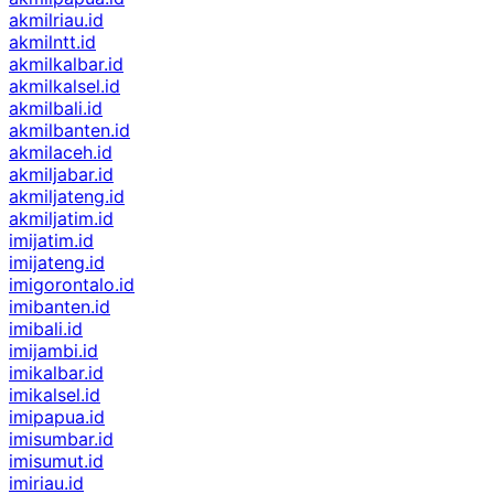
akmilriau.id
akmilntt.id
akmilkalbar.id
akmilkalsel.id
akmilbali.id
akmilbanten.id
akmilaceh.id
akmiljabar.id
akmiljateng.id
akmiljatim.id
imijatim.id
imijateng.id
imigorontalo.id
imibanten.id
imibali.id
imijambi.id
imikalbar.id
imikalsel.id
imipapua.id
imisumbar.id
imisumut.id
imiriau.id