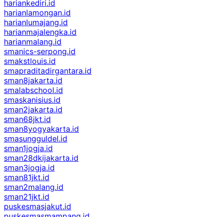
hariankediri.id
harianlamongan.id
harianlumajang.id
harianmajalengka.id
harianmalang.id
smanics-serpong.id
smakstlouis.id
smapraditadirgantara.id
sman8jakarta.id
smalabschool.id
smaskanisius.id
sman2jakarta.id
sman68jkt.id
sman8yogyakarta.id
smasungguldel.id
sman1jogja.id
sman28dkijakarta.id
sman3jogja.id
sman81jkt.id
sman2malang.id
sman21jkt.id
puskesmasjakut.id
puskesmasmampang.id