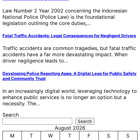
Law Number 2 Year 2002 concerning the Indonesian
National Police (Police Law) is the foundational
legislation outlining the core duties,…
Fatal Traffic Accidents: Legal Consequences for Negligent Drivers
Traffic accidents are common tragedies, but fatal traffic
accidents have a far more devastating impact. When
driver negligence leads to…
Developing Police Reporting Apps: A Digital Leap for Public Safety
and Community Trust
In an increasingly digital world, leveraging technology to
enhance public services is no longer an option but a
necessity. The…
Search
Search
August 2026
M
T
W
T
F
S
S