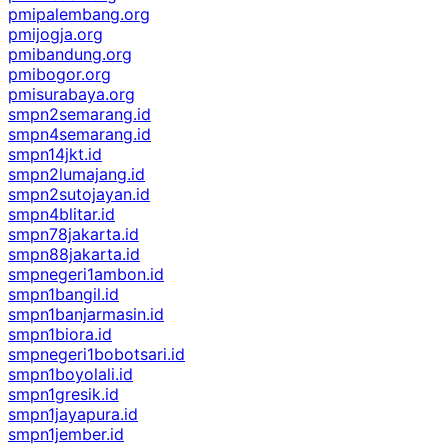
pmipalembang.org
pmijogja.org
pmibandung.org
pmibogor.org
pmisurabaya.org
smpn2semarang.id
smpn4semarang.id
smpn14jkt.id
smpn2lumajang.id
smpn2sutojayan.id
smpn4blitar.id
smpn78jakarta.id
smpn88jakarta.id
smpnegeri1ambon.id
smpn1bangil.id
smpn1banjarmasin.id
smpn1biora.id
smpnegeri1bobotsari.id
smpn1boyolali.id
smpn1gresik.id
smpn1jayapura.id
smpn1jember.id