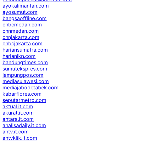
ayokalimantan.com
ayosumut.com
bangsaoffline.com
cnbcmedan.com
cnnmedan.com
cnnjakarta.com
cnbcjakarta.com
hariansumatra.com
harianikn.com
bandungtimes.com
sumutekspres.com
lampungpos.com
mediasulawesi.com
mediajabodetabek.com
kabarflores.com
seputarmetro.com
aktual.it.com
akurat.it.com
antara.it.com
analisadaily.it.com
antv.it.com
antvklik.it.com