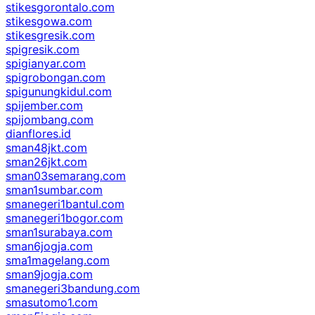
stikesgorontalo.com
stikesgowa.com
stikesgresik.com
spigresik.com
spigianyar.com
spigrobongan.com
spigunungkidul.com
spijember.com
spijombang.com
dianflores.id
sman48jkt.com
sman26jkt.com
sman03semarang.com
sman1sumbar.com
smanegeri1bantul.com
smanegeri1bogor.com
sman1surabaya.com
sman6jogja.com
sma1magelang.com
sman9jogja.com
smanegeri3bandung.com
smasutomo1.com