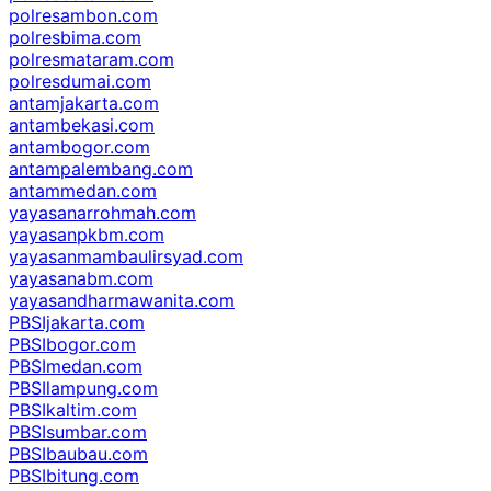
polresambon.com
polresbima.com
polresmataram.com
polresdumai.com
antamjakarta.com
antambekasi.com
antambogor.com
antampalembang.com
antammedan.com
yayasanarrohmah.com
yayasanpkbm.com
yayasanmambaulirsyad.com
yayasanabm.com
yayasandharmawanita.com
PBSIjakarta.com
PBSIbogor.com
PBSImedan.com
PBSIlampung.com
PBSIkaltim.com
PBSIsumbar.com
PBSIbaubau.com
PBSIbitung.com