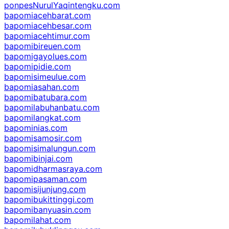
ponpesNurulYaqintengku.com
bapomiacehbarat.com
bapomiacehbesar.com
bapomiacehtimur.com
bapomibireuen.com
bapomigayolues.com
bapomipidie.com
bapomisimeulue.com
bapomiasahan.com
bapomibatubara.com
bapomilabuhanbatu.com
bapomilangkat.com
bapominias.com
bapomisamosir.com
bapomisimalungun.com
bapomibinjai.com
bapomidharmasraya.com
bapomipasaman.com
bapomisijunjung.com
bapomibukittinggi.com
bapomibanyuasin.com
bapomilahat.com