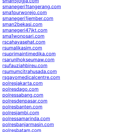
sman5jogja.com
smanegeri1tangerang.com
sma1purworejo.com
smanegeri1jember.com
sman2bekasi.com
smanegeri47jkt.com
sma1wonosari.com
rscahayasehat.com
rsumalikasim.com
rsuprimaintimedika.com
rsarunlhokseumaw.com
rsufauziahbireu.com
rsumumcitrahusada.com
rsgayomedicalcentre.com
polresjakarta.com
polresdago.com
polressabang.com
polresdenpasar.com
polresbanten.com
polresjambi.com
polressamarinda.com
polresbanjarmasin.com
polresbatam.com