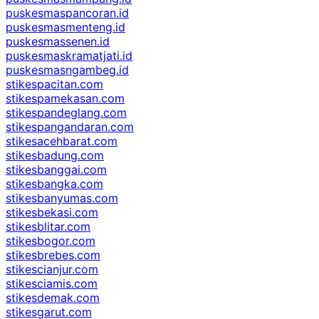
puskesmaspancoran.id
puskesmasmenteng.id
puskesmassenen.id
puskesmaskramatjati.id
puskesmasngambeg.id
stikespacitan.com
stikespamekasan.com
stikespandeglang.com
stikespangandaran.com
stikesacehbarat.com
stikesbadung.com
stikesbanggai.com
stikesbangka.com
stikesbanyumas.com
stikesbekasi.com
stikesblitar.com
stikesbogor.com
stikesbrebes.com
stikescianjur.com
stikesciamis.com
stikesdemak.com
stikesgarut.com