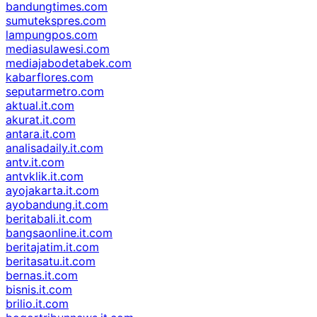
bandungtimes.com
sumutekspres.com
lampungpos.com
mediasulawesi.com
mediajabodetabek.com
kabarflores.com
seputarmetro.com
aktual.it.com
akurat.it.com
antara.it.com
analisadaily.it.com
antv.it.com
antvklik.it.com
ayojakarta.it.com
ayobandung.it.com
beritabali.it.com
bangsaonline.it.com
beritajatim.it.com
beritasatu.it.com
bernas.it.com
bisnis.it.com
brilio.it.com