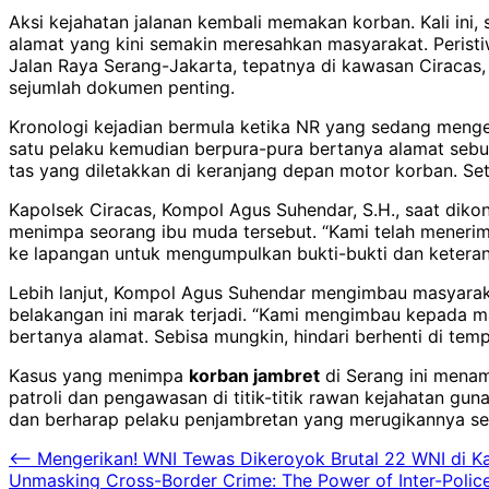
Aksi kejahatan jalanan kembali memakan korban. Kali ini,
alamat yang kini semakin meresahkan masyarakat. Perist
Jalan Raya Serang-Jakarta, tepatnya di kawasan Ciracas, 
sejumlah dokumen penting.
Kronologi kejadian bermula ketika NR yang sedang menge
satu pelaku kemudian berpura-pura bertanya alamat seb
tas yang diletakkan di keranjang depan motor korban. Se
Kapolsek Ciracas, Kompol Agus Suhendar, S.H., saat dik
menimpa seorang ibu muda tersebut. “Kami telah menerim
ke lapangan untuk mengumpulkan bukti-bukti dan keteran
Lebih lanjut, Kompol Agus Suhendar mengimbau masyaraka
belakangan ini marak terjadi. “Kami mengimbau kepada m
bertanya alamat. Sebisa mungkin, hindari berhenti di te
Kasus yang menimpa
korban jambret
di Serang ini menam
patroli dan pengawasan di titik-titik rawan kejahatan gu
dan berharap pelaku penjambretan yang merugikannya se
Post
⟵
Mengerikan! WNI Tewas Dikeroyok Brutal 22 WNI di 
Unmasking Cross-Border Crime: The Power of Inter-Police 