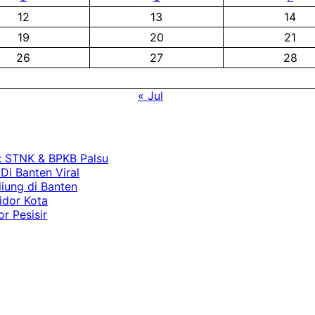
12
13
14
19
20
21
26
27
28
« Jul
: STNK & BPKB Palsu
Di Banten Viral
iung di Banten
idor Kota
r Pesisir