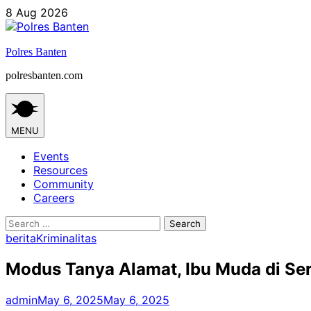
Skip
8 Aug 2026
to
content
Polres Banten
polresbanten.com
MENU
Events
Resources
Community
Careers
Search
for:
berita
Kriminalitas
Modus Tanya Alamat, Ibu Muda di Se
admin
May 6, 2025
May 6, 2025