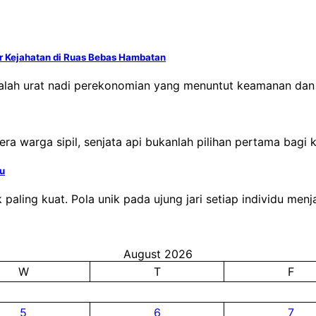
ir Kejahatan di Ruas Bebas Hambatan
dalah urat nadi perekonomian yang menuntut keamanan dan 
a warga sipil, senjata api bukanlah pilihan pertama bagi 
ku
sik paling kuat. Pola unik pada ujung jari setiap individu me
August 2026
W
T
F
5
6
7