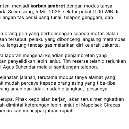
anten, menjadi
korban jambret
dengan modus tanya
pada Senin siang, 5 Mei 2025, sekitar pukul 11.00 WIB di
ilangan tas berisi uang tunai, telepon genggam, dan
dua orang pria yang berboncengan sepeda motor. Salah
yaan tersebut, pelaku yang dibonceng langsung merampas
aku langsung tancap gas melarikan diri ke arah Jakarta.
ya laporan mengenai kejadian penjambretan yang
n penyelidikan lebih lanjut. Tim reserse telah diterjunkan
ol Agus Suhendar melalui sambungan telepon.
ejahatan jalanan, terutama modus tanya alamat yang
ak mudah percaya kepada orang asing yang tiba-tiba
 yang aman dan tidak mudah dijangkau,” pesannya.
rupa. Pihak kepolisian berjanji akan terus meningkatkan
h dimintai keterangan lebih lanjut di Mapolsek Ciracas
erkirakan mencapai jutaan rupiah.