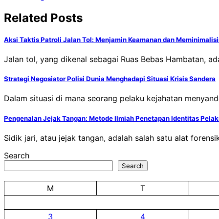
navigation
Related Posts
Aksi Taktis Patroli Jalan Tol: Menjamin Keamanan dan Meminimalis
Jalan tol, yang dikenal sebagai Ruas Bebas Hambatan, a
Strategi Negosiator Polisi Dunia Menghadapi Situasi Krisis Sandera
Dalam situasi di mana seorang pelaku kejahatan menyander
Pengenalan Jejak Tangan: Metode Ilmiah Penetapan Identitas Pela
Sidik jari, atau jejak tangan, adalah salah satu alat foren
Search
Search
M
T
3
4