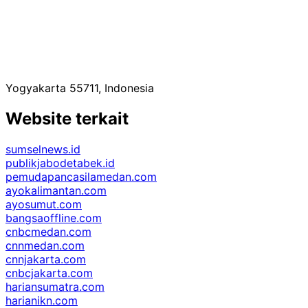
Yogyakarta 55711, Indonesia
Website terkait
sumselnews.id
publikjabodetabek.id
pemudapancasilamedan.com
ayokalimantan.com
ayosumut.com
bangsaoffline.com
cnbcmedan.com
cnnmedan.com
cnnjakarta.com
cnbcjakarta.com
hariansumatra.com
harianikn.com