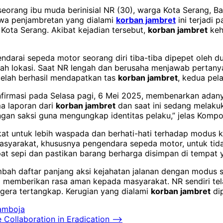
 seorang ibu muda berinisial NR (30), warga Kota Serang, B
iwa penjambretan yang dialami
korban jambret
ini terjadi 
Kota Serang. Akibat kejadian tersebut,
korban jambret
keh
ndarai sepeda motor seorang diri tiba-tiba dipepet oleh 
uah lokasi. Saat NR lengah dan berusaha menjawab pertan
telah berhasil mendapatkan tas
korban jambret
, kedua pel
onfirmasi pada Selasa pagi, 6 Mei 2025, membenarkan adan
a laporan dari
korban jambret
dan saat ini sedang melakuka
gan saksi guna mengungkap identitas pelaku,” jelas Komp
t untuk lebih waspada dan berhati-hati terhadap modus k
asyarakat, khususnya pengendara sepeda motor, untuk tid
mpat sepi dan pastikan barang berharga disimpan di tempat
bah daftar panjang aksi kejahatan jalanan dengan modus se
na memberikan rasa aman kepada masyarakat. NR sendiri tela
gera tertangkap. Kerugian yang dialami
korban jambret
dip
Kamboja
Collaboration in Eradication
⟶