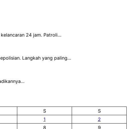
kelancaran 24 jam. Patroli…
kepolisian. Langkah yang paling…
njadikannya…
S
S
1
2
8
9