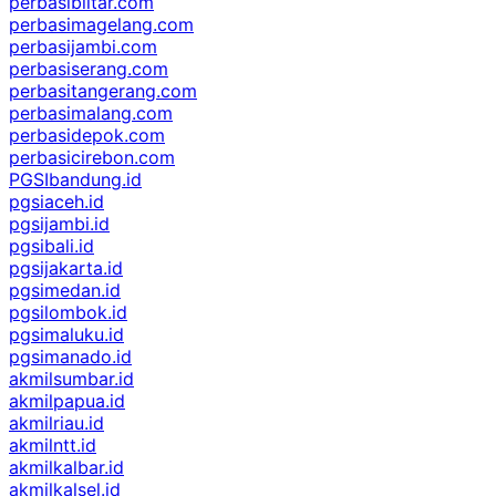
perbasiblitar.com
perbasimagelang.com
perbasijambi.com
perbasiserang.com
perbasitangerang.com
perbasimalang.com
perbasidepok.com
perbasicirebon.com
PGSIbandung.id
pgsiaceh.id
pgsijambi.id
pgsibali.id
pgsijakarta.id
pgsimedan.id
pgsilombok.id
pgsimaluku.id
pgsimanado.id
akmilsumbar.id
akmilpapua.id
akmilriau.id
akmilntt.id
akmilkalbar.id
akmilkalsel.id