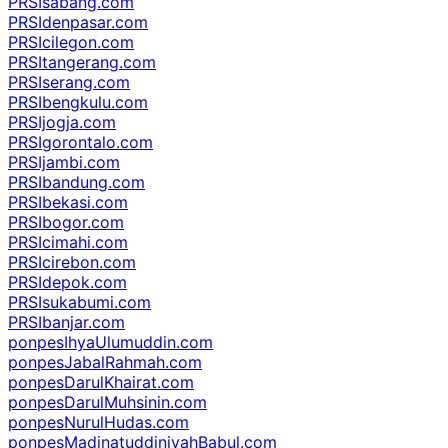
PRSIsabang.com
PRSIdenpasar.com
PRSIcilegon.com
PRSItangerang.com
PRSIserang.com
PRSIbengkulu.com
PRSIjogja.com
PRSIgorontalo.com
PRSIjambi.com
PRSIbandung.com
PRSIbekasi.com
PRSIbogor.com
PRSIcimahi.com
PRSIcirebon.com
PRSIdepok.com
PRSIsukabumi.com
PRSIbanjar.com
ponpesIhyaUlumuddin.com
ponpesJabalRahmah.com
ponpesDarulKhairat.com
ponpesDarulMuhsinin.com
ponpesNurulHudas.com
ponpesMadinatuddiniyahBabul.com