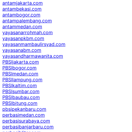
antamjakarta.com
antambekasi.com
antambogor.com
antampalembang.com
antammedan.com
yayasanarrohmah.com
yayasanpkbm.com
yayasanmambaulirsyad.com
yayasanabm.com
yayasandharmawanita.com
PBSIjakarta.com
PBSIbogor.com
PBSImedan.com
PBSIlampung.com
PBSIkaltim.com
PBSIsumbar.com
PBSIbaubau.com
PBSIbitung.com
pbsipekanbaru.com
perbasimedan.com
perbasisurabaya.com
perbasibanjarbaru.com