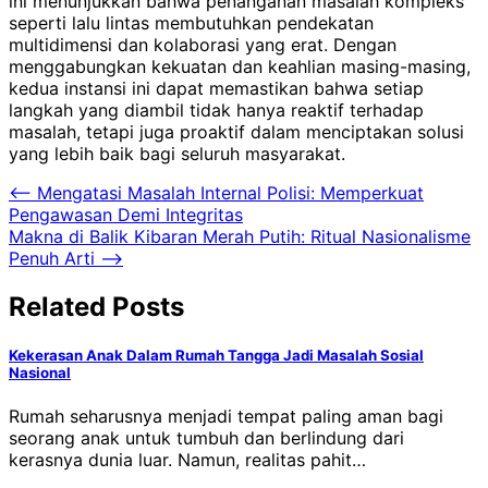
ini menunjukkan bahwa penanganan masalah kompleks
seperti lalu lintas membutuhkan pendekatan
multidimensi dan kolaborasi yang erat. Dengan
menggabungkan kekuatan dan keahlian masing-masing,
kedua instansi ini dapat memastikan bahwa setiap
langkah yang diambil tidak hanya reaktif terhadap
masalah, tetapi juga proaktif dalam menciptakan solusi
yang lebih baik bagi seluruh masyarakat.
Post
⟵
Mengatasi Masalah Internal Polisi: Memperkuat
Pengawasan Demi Integritas
navigation
Makna di Balik Kibaran Merah Putih: Ritual Nasionalisme
Penuh Arti
⟶
Related Posts
Kekerasan Anak Dalam Rumah Tangga Jadi Masalah Sosial
Nasional
Rumah seharusnya menjadi tempat paling aman bagi
seorang anak untuk tumbuh dan berlindung dari
kerasnya dunia luar. Namun, realitas pahit…