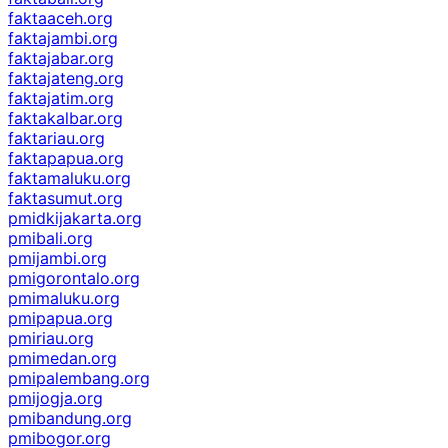
faktaaceh.org
faktajambi.org
faktajabar.org
faktajateng.org
faktajatim.org
faktakalbar.org
faktariau.org
faktapapua.org
faktamaluku.org
faktasumut.org
pmidkijakarta.org
pmibali.org
pmijambi.org
pmigorontalo.org
pmimaluku.org
pmipapua.org
pmiriau.org
pmimedan.org
pmipalembang.org
pmijogja.org
pmibandung.org
pmibogor.org