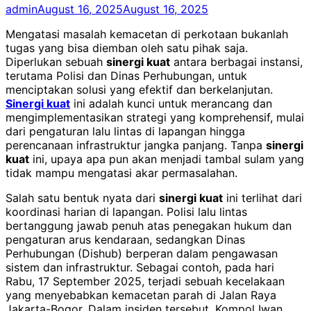
admin
August 16, 2025
August 16, 2025
Mengatasi masalah kemacetan di perkotaan bukanlah
tugas yang bisa diemban oleh satu pihak saja.
Diperlukan sebuah
sinergi kuat
antara berbagai instansi,
terutama Polisi dan Dinas Perhubungan, untuk
menciptakan solusi yang efektif dan berkelanjutan.
Sinergi kuat
ini adalah kunci untuk merancang dan
mengimplementasikan strategi yang komprehensif, mulai
dari pengaturan lalu lintas di lapangan hingga
perencanaan infrastruktur jangka panjang. Tanpa
sinergi
kuat
ini, upaya apa pun akan menjadi tambal sulam yang
tidak mampu mengatasi akar permasalahan.
Salah satu bentuk nyata dari
sinergi kuat
ini terlihat dari
koordinasi harian di lapangan. Polisi lalu lintas
bertanggung jawab penuh atas penegakan hukum dan
pengaturan arus kendaraan, sedangkan Dinas
Perhubungan (Dishub) berperan dalam pengawasan
sistem dan infrastruktur. Sebagai contoh, pada hari
Rabu, 17 September 2025, terjadi sebuah kecelakaan
yang menyebabkan kemacetan parah di Jalan Raya
Jakarta-Bogor. Dalam insiden tersebut, Kompol Iwan