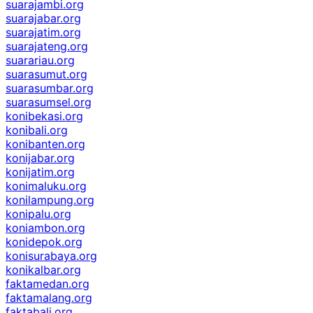
suarajambi.org
suarajabar.org
suarajatim.org
suarajateng.org
suarariau.org
suarasumut.org
suarasumbar.org
suarasumsel.org
konibekasi.org
konibali.org
konibanten.org
konijabar.org
konijatim.org
konimaluku.org
konilampung.org
konipalu.org
koniambon.org
konidepok.org
konisurabaya.org
konikalbar.org
faktamedan.org
faktamalang.org
faktabali.org