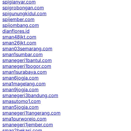
spigianyar.com
spigrobongan.com
spigunungkidul.com
spijember.com
spijombang.com
dianflores.id
sman48jkt.com
sman26jkt.com
sman03semarang.com
sman1sumbar.com
smanegeri1bantul.com
smanegeri1bogor.com
sman1surabaya.com
sman6jogja.com
sma1magelang.com
sman9jogja.com
smanegeri3bandung.com
smasutomo1.com
sman5jogja.com
smanegeri1tangerang.com
sma1purworejo.com
smanegeri1jember.com
sman2bekasi.com