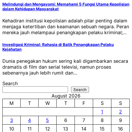
Melindungi dan Mengayomi: Memahami 5 Fungsi Utama Kepolisian
dalam Kehidupan Masyarakat
Kehadiran institusi kepolisian adalah pilar penting dalam
menjaga ketertiban dan keamanan sebuah negara. Peran
mereka jauh melampaui penangkapan pelaku kriminal;…
Investigasi Kriminal: Rahasia di Balik Penangkapan Pelaku
Kejahatan
Dunia penegakan hukum sering kali digambarkan secara
dramatis di film dan serial televisi, namun proses
sebenarnya jauh lebih rumit dan…
Search
Search
August 2026
M
T
W
T
F
S
S
1
2
3
4
5
6
7
8
9
10
11
12
13
14
15
16