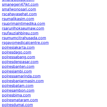
smanegeri47jkt.com
sma1wonosari.com
rscahayasehat.com
rsumalikasim.com
rsuprimaintimedika.com
rsarunlhokseumaw.com
rsufauziahbireu.com
rsumumcitrahusada.com
rsgayomedicalcentre.com
polresjakarta.com
polresdago.com
polressabang.com
polresdenpasar.com
polresbanten.com
polresjambi.com
polressamarinda.com
polresbanjarmasin.com
polresbatam.com
polresambon.com
polresbima.com
polresmataram.com
polresdumai.com