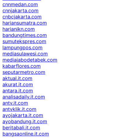
cnnmedan.com
cnnjakarta.com
cnbcjakarta.com
hariansumatra.com
harianikn.com
bandungtimes.com
sumutekspres.com
lampungpos.com
mediasulawesi.com
mediajabodetabek.com
kabarflores.com
seputarmetro.com
aktual.it.com
akurat.it.com
antara.it.com
analisadaily.it.com
antv.it.com
antvklik.it.com
ayojakarta.it.com
ayobandung.it.com
beritabali.it.com
bangsaonline.it.com