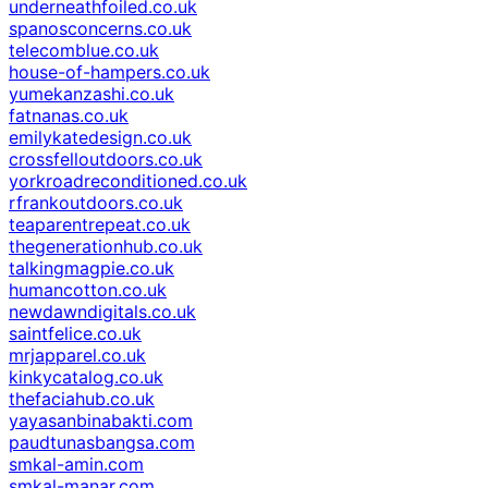
underneathfoiled.co.uk
spanosconcerns.co.uk
telecomblue.co.uk
house-of-hampers.co.uk
yumekanzashi.co.uk
fatnanas.co.uk
emilykatedesign.co.uk
crossfelloutdoors.co.uk
yorkroadreconditioned.co.uk
rfrankoutdoors.co.uk
teaparentrepeat.co.uk
thegenerationhub.co.uk
talkingmagpie.co.uk
humancotton.co.uk
newdawndigitals.co.uk
saintfelice.co.uk
mrjapparel.co.uk
kinkycatalog.co.uk
thefaciahub.co.uk
yayasanbinabakti.com
paudtunasbangsa.com
smkal-amin.com
smkal-manar.com