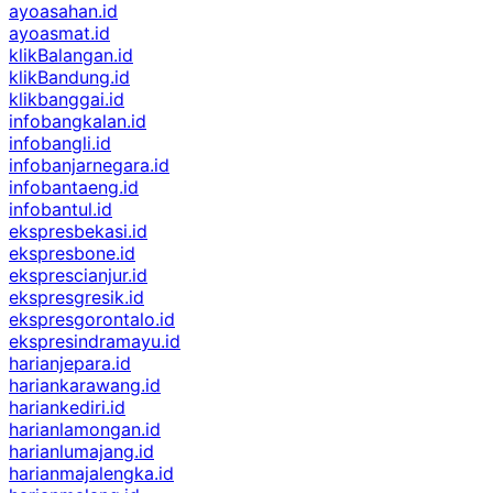
ayoasahan.id
ayoasmat.id
klikBalangan.id
klikBandung.id
klikbanggai.id
infobangkalan.id
infobangli.id
infobanjarnegara.id
infobantaeng.id
infobantul.id
ekspresbekasi.id
ekspresbone.id
eksprescianjur.id
ekspresgresik.id
ekspresgorontalo.id
ekspresindramayu.id
harianjepara.id
hariankarawang.id
hariankediri.id
harianlamongan.id
harianlumajang.id
harianmajalengka.id