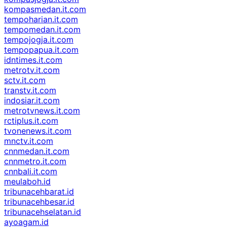
kompasmedan.it.com
tempoharian.it.com
tempomedan.it.com
tempojogja.it.com
tempopapua.it.com
idntimes.it.com
metrotv.it.com
sctv.it.com
transtv.it.com
indosiar.it.com
metrotvnews.it.com
rctiplus.it.com
tvonenews.it.com
mnctv.it.com
cnnmedan.it.com
cnnmetro.it.com
cnnbali.it.com
meulaboh.id
tribunacehbarat.id
tribunacehbesar.id
tribunacehselatan.id
ayoagam.id