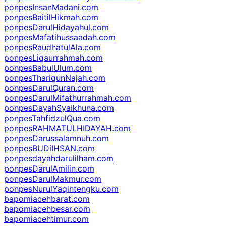
ponpesInsanMadani.com
ponpesBaitilHikmah.com
ponpesDarulHidayahul.com
ponpesMafatihussaadah.com
ponpesRaudhatulAla.com
ponpesLiqaurrahmah.com
ponpesBabulUlum.com
ponpesThariqunNajah.com
ponpesDarulQuran.com
ponpesDarulMifathurrahmah.com
ponpesDayahSyaikhuna.com
ponpesTahfidzulQua.com
ponpesRAHMATULHIDAYAH.com
ponpesDarussalamnuh.com
ponpesBUDiIHSAN.com
ponpesdayahdarulilham.com
ponpesDarulAmilin.com
ponpesDarulMakmur.com
ponpesNurulYaqintengku.com
bapomiacehbarat.com
bapomiacehbesar.com
bapomiacehtimur.com