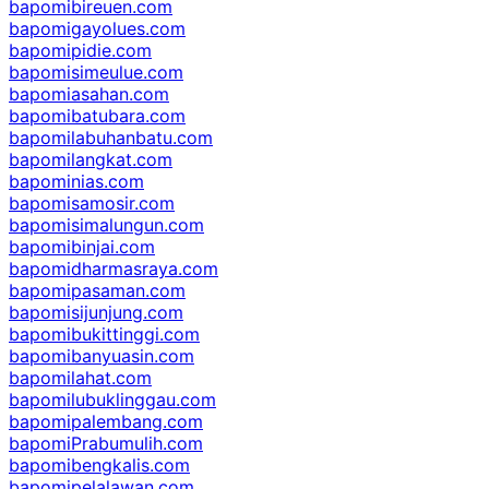
bapomibireuen.com
bapomigayolues.com
bapomipidie.com
bapomisimeulue.com
bapomiasahan.com
bapomibatubara.com
bapomilabuhanbatu.com
bapomilangkat.com
bapominias.com
bapomisamosir.com
bapomisimalungun.com
bapomibinjai.com
bapomidharmasraya.com
bapomipasaman.com
bapomisijunjung.com
bapomibukittinggi.com
bapomibanyuasin.com
bapomilahat.com
bapomilubuklinggau.com
bapomipalembang.com
bapomiPrabumulih.com
bapomibengkalis.com
bapomipelalawan.com