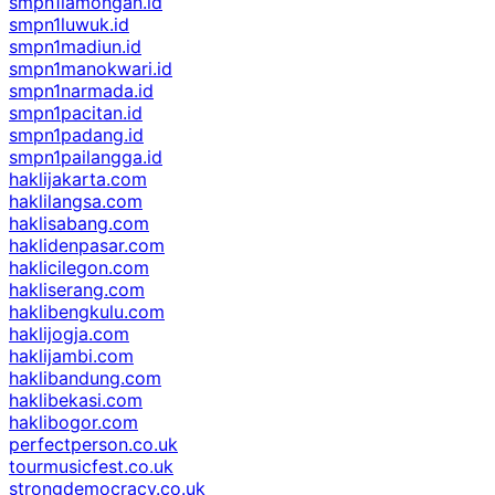
smpn1lamongan.id
smpn1luwuk.id
smpn1madiun.id
smpn1manokwari.id
smpn1narmada.id
smpn1pacitan.id
smpn1padang.id
smpn1pailangga.id
haklijakarta.com
haklilangsa.com
haklisabang.com
haklidenpasar.com
haklicilegon.com
hakliserang.com
haklibengkulu.com
haklijogja.com
haklijambi.com
haklibandung.com
haklibekasi.com
haklibogor.com
perfectperson.co.uk
tourmusicfest.co.uk
strongdemocracy.co.uk