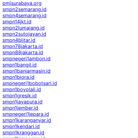
pmisurabaya.org
smpn2semarang.id
smpn4semarang.id
smpn14jkt.id
smpn2lumajang.id
smpn2sutojayan.id
smpn4blitar.id
smpn78jakarta.id
smpn88jakarta.id
smpnegeri1ambon.id
smpn1bangil.id
smpn1banjarmasin.id
smpn1biora.id
smpnegeri1bobotsari.id
smpn1boyolali.id
smpn1gresik.id
smpn1jayapura.id
smpn1jember.id
smpnegeri1jepara.id
smpn1karanganyar.id
smpn1kendari.id
smpn1kranggan.id