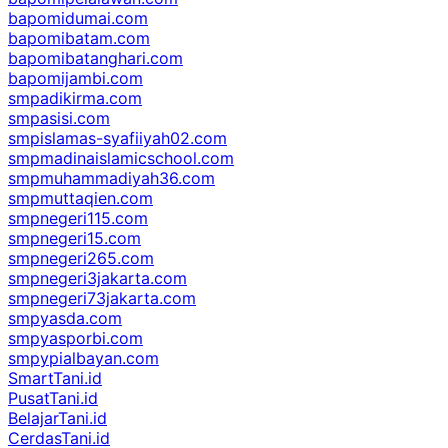
bapomidumai.com
bapomibatam.com
bapomibatanghari.com
bapomijambi.com
smpadikirma.com
smpasisi.com
smpislamas-syafiiyah02.com
smpmadinaislamicschool.com
smpmuhammadiyah36.com
smpmuttaqien.com
smpnegeri115.com
smpnegeri15.com
smpnegeri265.com
smpnegeri3jakarta.com
smpnegeri73jakarta.com
smpyasda.com
smpyasporbi.com
smpypialbayan.com
SmartTani.id
PusatTani.id
BelajarTani.id
CerdasTani.id