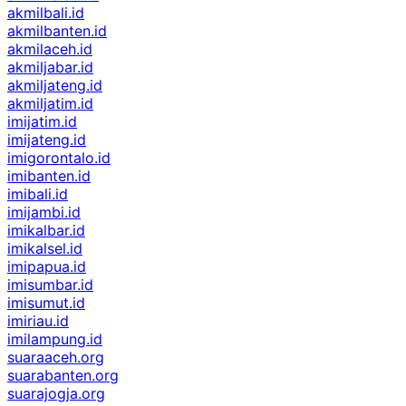
akmilbali.id
akmilbanten.id
akmilaceh.id
akmiljabar.id
akmiljateng.id
akmiljatim.id
imijatim.id
imijateng.id
imigorontalo.id
imibanten.id
imibali.id
imijambi.id
imikalbar.id
imikalsel.id
imipapua.id
imisumbar.id
imisumut.id
imiriau.id
imilampung.id
suaraaceh.org
suarabanten.org
suarajogja.org