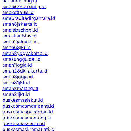
harianmalang.id
smanics-serpong.id
smakstlouis.id
smapraditadirgantara.id
sman8jakarta.id
smalabschool.id
smaskanisius.id
sman2jakarta.id
sman68jkt.id
sman8yogyakarta.id
smasungguldel.id
sman1jogja.id
sman28dkijakarta.id
sman3jogja.id
sman81jkt.id
sman2malang.id
sman21jkt.id
puskesmasjakut.id
puskesmasmampang.id
puskesmaspancoran.id
puskesmasmenteng.id
puskesmassenen.id
puskesmaskramatjati.id